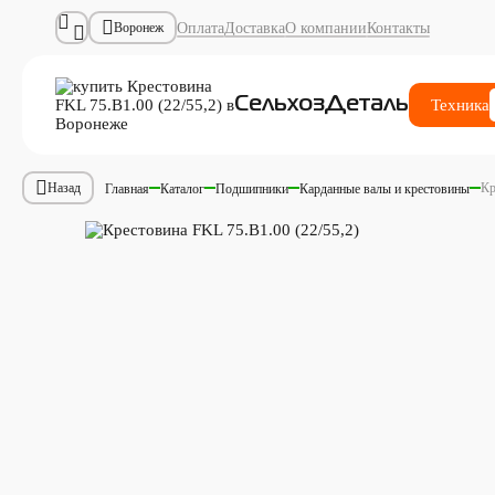
Оплата
Доставка
О компании
Контакты
Воронеж
СельхозДеталь
Техника
Кр
Назад
Главная
Каталог
Подшипники
Карданные валы и крестовины