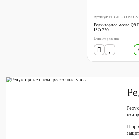
Артикул:
EL GRECO ISO 22
Редукторное масло Q8
ISO 220
Цена не указана
Ре
Редук
компр
Широк
защит