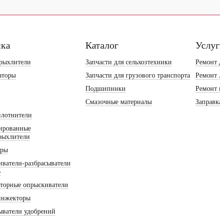
ика
Каталог
Услу
рыхлители
Запчасти для сельхозтехники
Ремонт 
аторы
Запчасти для грузового транспорта
Ремонт
Подшипники
Ремонт 
Смазочные материалы
Заправк
плотнители
ированные
рыхлители
оры
ватели-разбрасыватели
»
торные опрыскиватели
инжекторы
ыватели удобрений