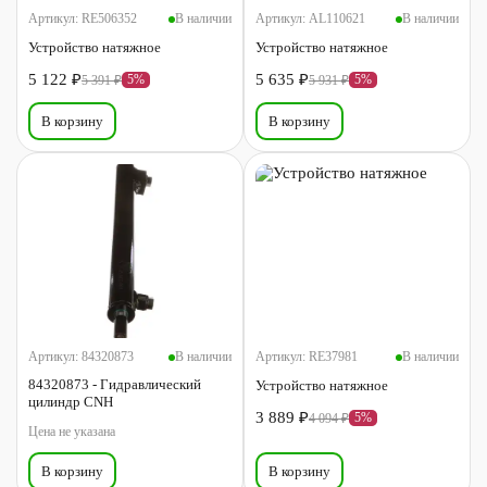
Артикул:
RE506352
В наличии
Артикул:
AL110621
В наличии
Устройство натяжное
Устройство натяжное
5 122 ₽
5 635 ₽
5%
5%
5 391 ₽
5 931 ₽
В корзину
В корзину
Артикул:
84320873
В наличии
Артикул:
RE37981
В наличии
84320873 - Гидравлический
Устройство натяжное
цилиндр CNH
3 889 ₽
5%
4 094 ₽
Цена не указана
В корзину
В корзину